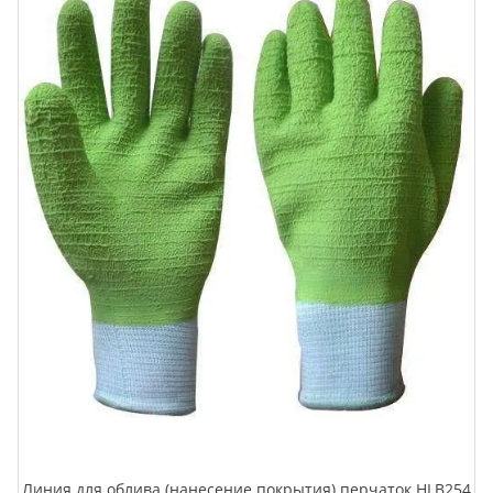
Линия для облива (нанесение покрытия) перчаток HLB254