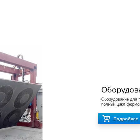
Оборудов
железобе
Оборудование для 
модель D
полный цикл формов
Подробнее