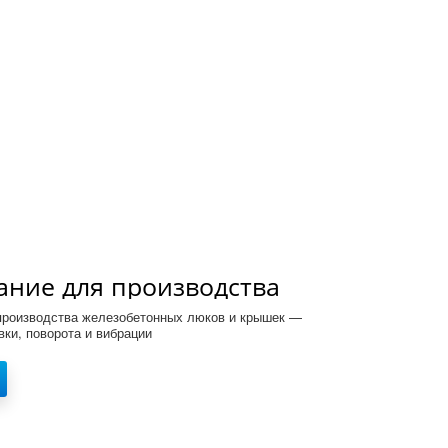
ание для производства
тонных люков/крышек,
производства железобетонных люков и крышек —
12S
ки, поворота и вибрации