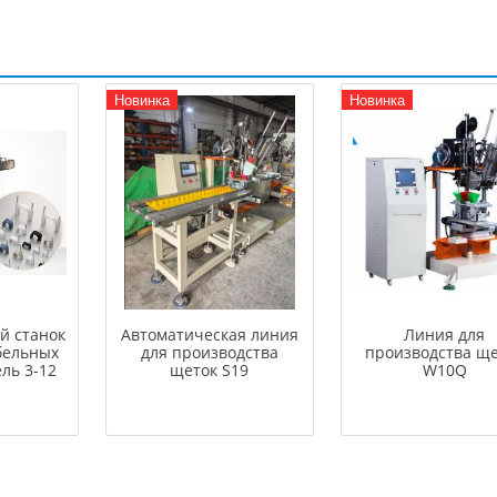
Новинка
Новинка
й станок
Автоматическая линия
Линия для
бельных
для производства
производства щ
ль 3-12
щеток S19
W10Q